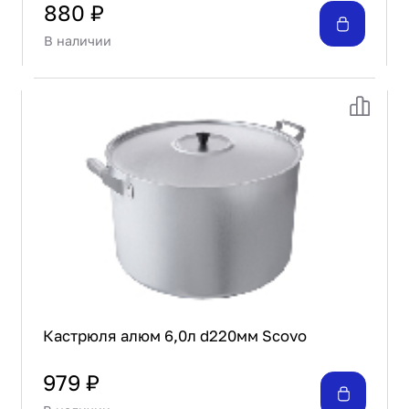
880 ₽
В наличии
Кастрюля алюм 6,0л d220мм Scovo
979 ₽