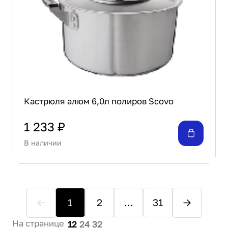
Кастрюля алюм 6,0л полиров Scovo
1 233 ₽
В наличии
1
2
...
31
На странице
12
24
32