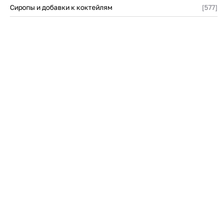
Сиропы и добавки к коктейлям
[577]
440271/440171
73 ₽
101 ₽
Страна
Материал
К