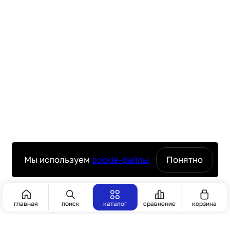
Мы используем
cookie-файлы
Понятно
Сбросить
Показать 18
главная
поиск
каталог
сравнение
корзина
КАТЕГОРИИ
[6]
ФИЛЬТР
ПОИСК