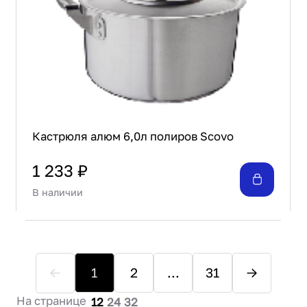
Кастрюля алюм 6,0л полиров Scovo
1 233 ₽
В наличии
1
2
...
31
На странице
12
24
32