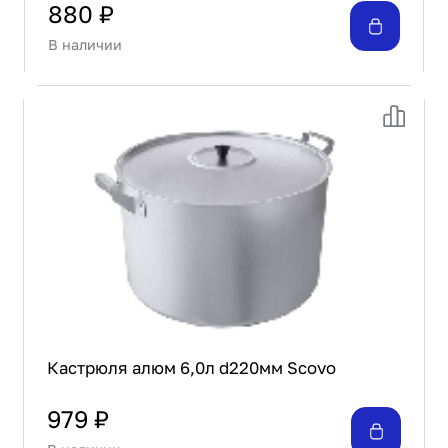
880 ₽
В наличии
Кастрюля алюм 6,0л d220мм Scovo
979 ₽