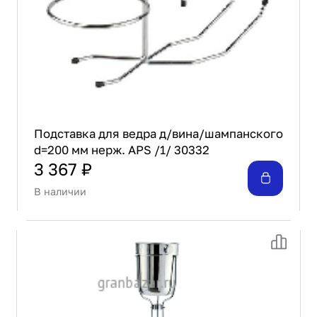
Проектирование
Сервис и монтаж
ПОКУПАТЕЛЯМ
Доставка и оплата
Гарантия и возврат
Лизинг
Акции
Подставка для ведра д/вина/шампанского
d=200 мм нерж. APS /1/ 30332
О GRANBAZAR
О нас
3 367 ₽
Бренды
В наличии
Контакты