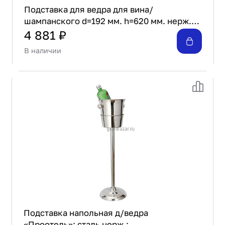
Подставка для ведра для вина/
шампанского d=192 мм. h=620 мм. нерж.
MGsteel /1/12/
4 881 ₽
В наличии
Подставка напольная д/ведра
«Проотель»; сталь нерж.;