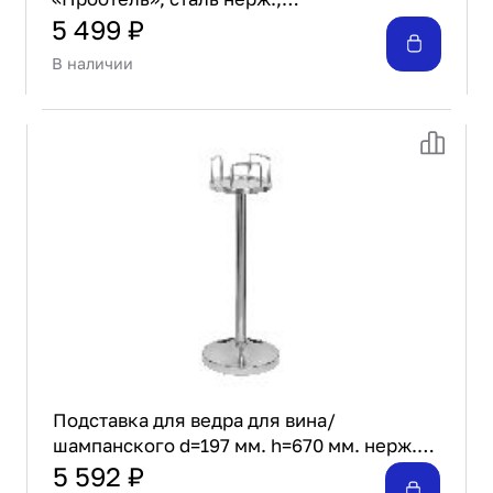
D=18,H=66,B=22см; серебрян. ProHotel
5 499 ₽
WS35
В наличии
Подставка для ведра для вина/
шампанского d=197 мм. h=670 мм. нерж.
MGsteel /1/12/
5 592 ₽