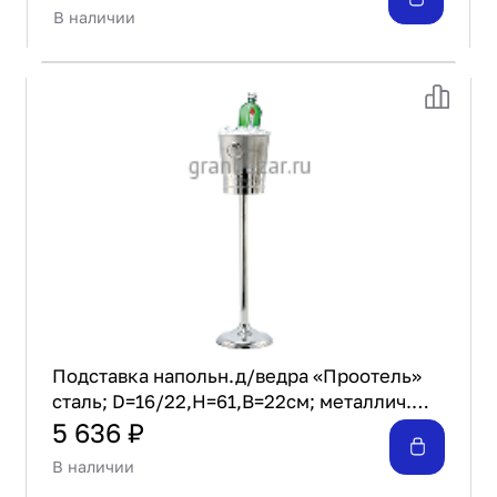
В наличии
Подставка напольн.д/ведра «Проотель»
сталь; D=16/22,H=61,B=22см; металлич.
Prohotel WS34
5 636 ₽
В наличии