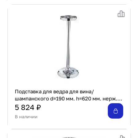
Подставка для ведра для вина/
шампанского d=190 мм. h=620 мм. нерж.
MGsteel /1/12/
5 824 ₽
В наличии