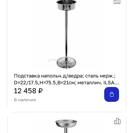
Подставка напольн.д/ведра; сталь нерж.;
D=22/17.5,H=75.5,B=21см; металлич. ILSA
01920750IVV
12 458 ₽
В наличии