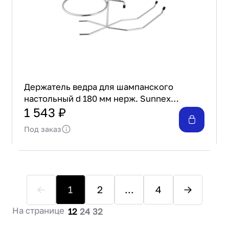
Держатель ведра для шампанского
настольный d 180 мм нерж. Sunnex
MWI93IBH
1 543 ₽
Под заказ
1
2
...
4
На странице
12
24
32