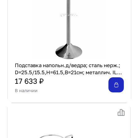
Подставка напольн.д/ведра; сталь нерж.;
D=25.5/15.5,H=61.5,B=21см; металлич. ILSA
01890600IVV
17 633 ₽
В наличии