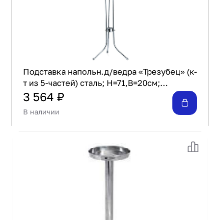
Подставка напольн.д/ведра «Трезубец» (к-
т из 5-частей) сталь; H=71,B=20см;
металлич. Prohotel WBS32
3 564 ₽
В наличии