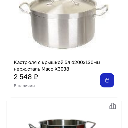
Проектирование
Сервис и монтаж
ПОКУПАТЕЛЯМ
Доставка и оплата
Гарантия и возврат
Лизинг
Акции
О GRANBAZAR
Кастрюля с крышкой 5л d200х130мм
О нас
нерж.сталь Maco X3038
Бренды
2 548 ₽
Контакты
В наличии