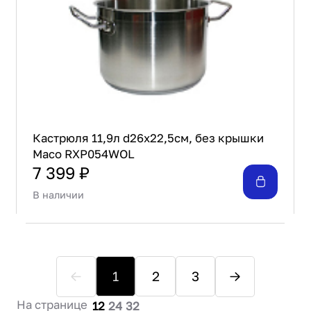
Кастрюля 11,9л d26х22,5см, без крышки
Maco RXP054WOL
7 399 ₽
В наличии
1
2
3
На странице
12
24
32