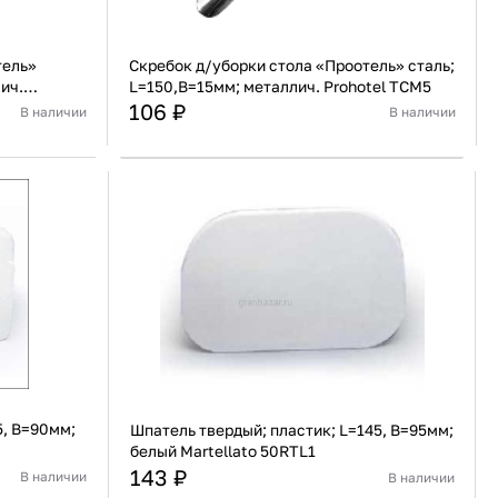
тель»
Скребок д/уборки стола «Проотель» сталь;
ич.
L=150,B=15мм; металлич. Prohotel TCM5
106 ₽
В наличии
В наличии
Индия
Страна
Индия
Алюминий
Материал
Нержавеющая сталь
В корзину
Купить сейчас
5, B=90мм;
Шпатель твердый; пластик; L=145, B=95мм;
белый Martellato 50RTL1
143 ₽
В наличии
В наличии