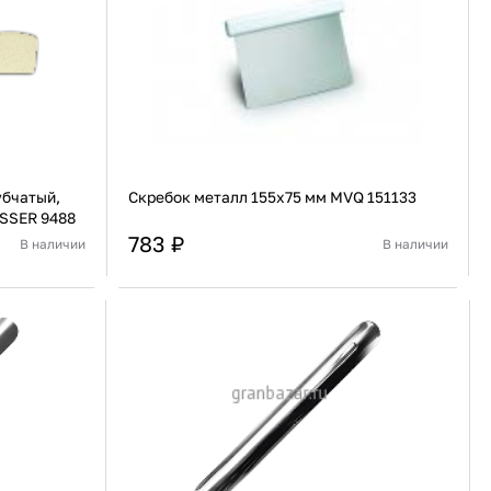
91 480 ₽
В наличии
136 538 ₽
В наличии
Россия
Страна
Россия
олипропилен
Количество дверей
1
В корзину
Купить сейчас
убчатый,
Скребок металл 155х75 мм MVQ 151133
ESSER 9488
783 ₽
В наличии
В наличии
Германия
Страна
Китай
Пластик
Материал
Нержавеющая сталь
В корзину
Купить сейчас