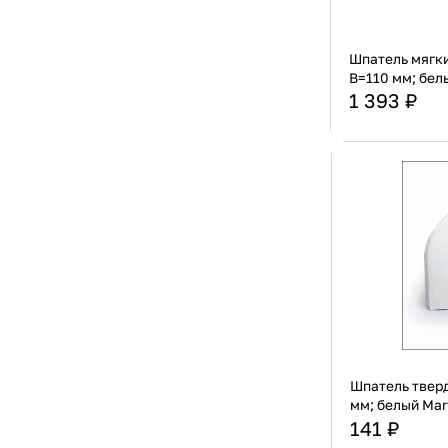
Zio Pepe
[2]
De Buyer
[1]
Eternum
[1]
Шпатель мягки
FBK
[1]
B=110 мм; бел
Maco
[1]
1 393 ₽
Schavon
[1]
SELLR
[1]
Страна
THERMOHAUSER
[1]
Материал
Вентсар
[1]
ВТК
[1]
Каскад
[1]
Техно-ТТ
[1]
Шпатель тверд
мм; белый Mar
141 ₽