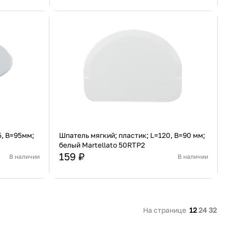
Италия
Страна
Италия
олипропилен
Материал
Полипропилен
В корзину
Купить сейчас
5, B=95мм;
Шпатель мягкий; пластик; L=120, B=90 мм;
белый Martellato 50RTP2
159 ₽
В наличии
В наличии
Италия
Страна
Италия
олипропилен
Материал
Полипропилен
В корзину
На странице
12
24
32
Купить сейчас