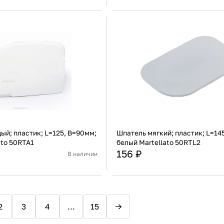
Италия
Страна
Пластик
Материал
П
В корзину
В корзину
Купить сейчас
Купить сейчас
ый; пластик; L=125, B=90мм;
Шпатель мягкий; пластик; L=14
ato 50RTA1
белый Martellato 50RTL2
156 ₽
В наличии
Италия
Страна
Полипропилен
Материал
П
В корзину
В корзину
2
3
4
...
15
Купить сейчас
Купить сейчас