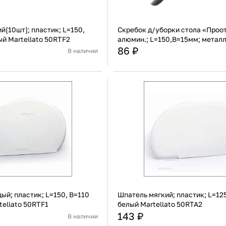
й[10шт]; пластик; L=150,
Скребок д/уборки стола «Проо
ый Martellato 50RTF2
алюмин.; L=150,B=15мм; металл
Prohotel TCS2
86 ₽
В наличии
Италия
Страна
Пластик
Материал
В корзину
В корзину
Купить сейчас
Купить сейчас
ый; пластик; L=150, B=110
Шпатель мягкий; пластик; L=12
tellato 50RTF1
белый Martellato 50RTA2
143 ₽
В наличии