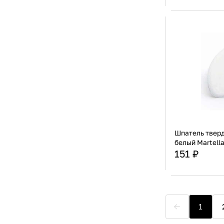
Страна
Материал
Шпатель тверд
белый Martell
151 ₽
Страна
Материал
1