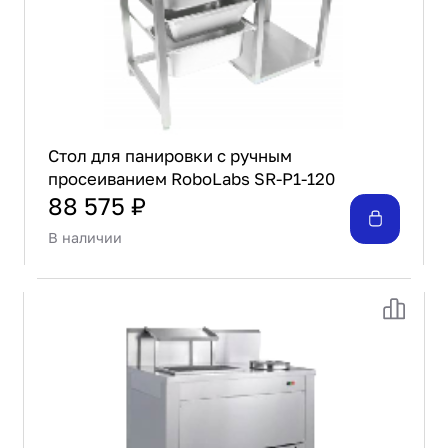
Проектирование
Сервис и монтаж
ПОКУПАТЕЛЯМ
Доставка и оплата
Гарантия и возврат
Лизинг
Стол для панировки с ручным
просеиванием RoboLabs SR-P1-120
Акции
88 575 ₽
О GRANBAZAR
О нас
В наличии
Бренды
Контакты