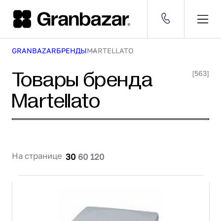
GRANBAZAR
БРЕНДЫ
MARTELLATO
Оборудование
CNY 12.36 ₽
EUR 106.00 ₽
USD 94.00 ₽
[30 209]
ДОБАВЛЕН В КОРЗИНУ
Товары бренда
Посуда
[563]
[53 096]
8 (800) 500-29-63
ПО РОССИИ
и
Martellato
Мебель
инвентарь
[376]
1
Заказать звонок
Серии
[2 630]
Бренды
СРАВНЕНИЕ
[1 403]
КАТАЛОГ
Оборудование
На странице
30
60
120
Посуда и инвентарь
Мебель
Серии
УСЛУГИ
Комплексные поставки