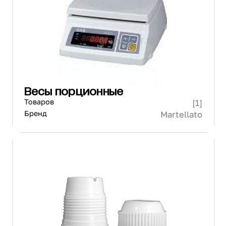
Проектирование
Сервис и монтаж
ПОКУПАТЕЛЯМ
Доставка и оплата
Гарантия и возврат
Лизинг
Весы порционные
Акции
Товаров
[1]
О GRANBAZAR
О нас
Бренд
Martellato
Бренды
Контакты