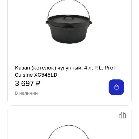
Проектирование
Сервис и монтаж
ПОКУПАТЕЛЯМ
Доставка и оплата
Гарантия и возврат
Лизинг
Акции
О GRANBAZAR
Казан (котелок) чугунный, 4 л, P.L. Proff
О нас
Cuisine XG545LD
Бренды
3 697 ₽
Контакты
В наличии