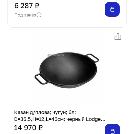
6 287 ₽
Под заказ
Казан д/плова; чугун; 6л;
D=36.5,H=12,L=46см; черный Lodge
(изделия из чугуна) P14W3
14 970 ₽