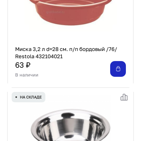
Проектирование
Сервис и монтаж
ПОКУПАТЕЛЯМ
Доставка и оплата
Гарантия и возврат
Лизинг
Миска 3,2 л d=28 см. п/п бордовый /76/
Restola 432104021
Акции
63 ₽
О GRANBAZAR
О нас
В наличии
Бренды
Контакты
НА СКЛАДЕ