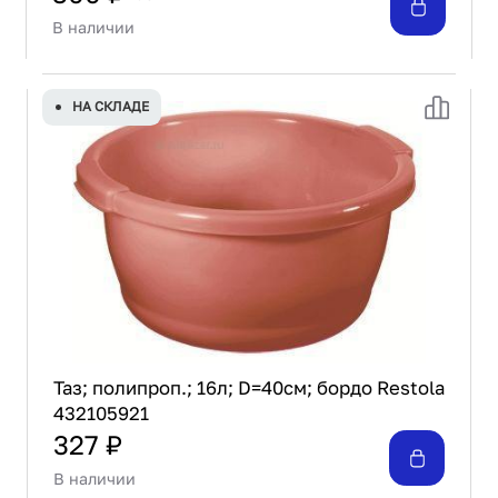
В наличии
НА СКЛАДЕ
Таз; полипроп.; 16л; D=40см; бордо Restola
432105921
327 ₽
В наличии