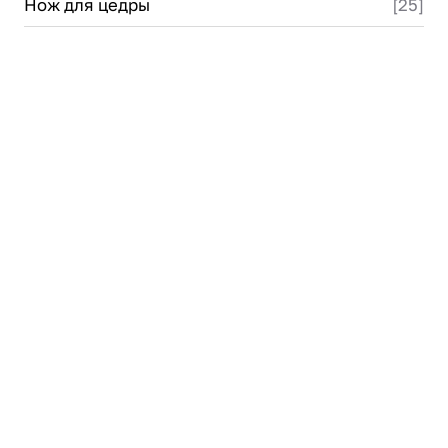
Нож для цедры
[25]
Проектирование
Сервис и монтаж
ПОКУПАТЕЛЯМ
Доставка и оплата
Гарантия и возврат
Лизинг
Акции
О GRANBAZAR
О нас
Бренды
Контакты