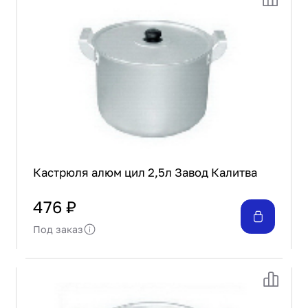
Проектирование
Сервис и монтаж
ПОКУПАТЕЛЯМ
Доставка и оплата
Гарантия и возврат
Лизинг
Акции
О GRANBAZAR
О нас
Кастрюля алюм цил 2,5л Завод Калитва
Бренды
Контакты
476 ₽
Под заказ