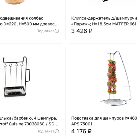
подвешивания колбас,
Клипса-держатель д/шампурчи
о D=220, H=500 мм древесн.
«Париж»; H=18.5см MATFER 661
3 426 ₽
Под заказ
Германия
Страна
ь уточнять у менеджера
Актуальную стоимость уточнять у мен
Дерево
Материал
Нержа
В корзину
В корзину
Купить сейчас
Купить сейчас
шлыка/барбекю, 4 шампура,
Подставка для шампуров h=460
 Proff Cuisine 73038060 / SG-
APS 75001
4 176 ₽
Под заказ