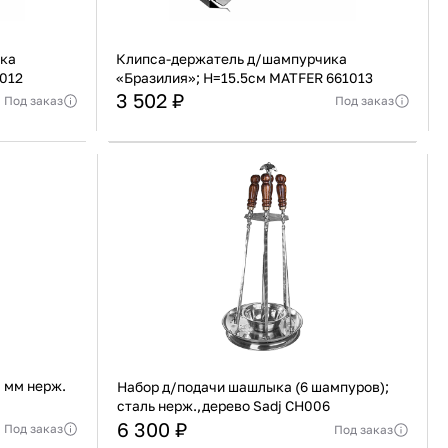
ка
Клипса-держатель д/шампурчика
012
«Бразилия»; H=15.5см MATFER 661013
3 502 ₽
Под заказ
Под заказ
Франция
Страна
Франция
еджера
Актуальную стоимость уточнять у менеджера
веющая сталь
Материал
Нержавеющая сталь
В корзину
Купить сейчас
 мм нерж.
Набор д/подачи шашлыка (6 шампуров);
сталь нерж.,дерево Sadj CH006
6 300 ₽
Под заказ
Под заказ