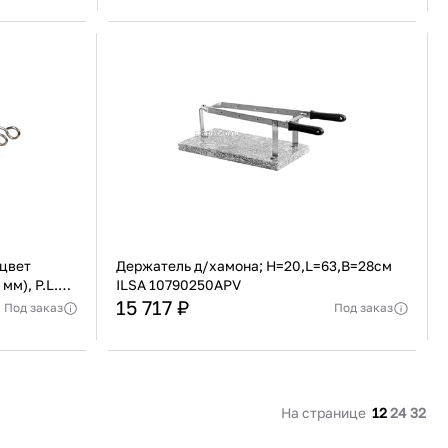
Германия
Страна
Россия
еджера
Актуальную стоимость уточнять у менеджера
веющая сталь
Материал
Нержавеющая сталь
В корзину
Купить сейчас
 цвет
Держатель д/хамона; H=20,L=63,B=28см
мм), P.L.
ILSA 10790250APV
15 717 ₽
Под заказ
Под заказ
Индия
Страна
Китай
еджера
Актуальную стоимость уточнять у менеджера
веющая сталь
Материал
Нержавеющая сталь, Камень
В корзину
На странице
12
24
32
Купить сейчас