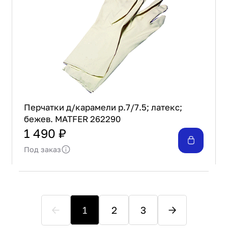
Перчатки д/карамели р.7/7.5; латекс;
бежев. MATFER 262290
1 490 ₽
Под заказ
1
2
3