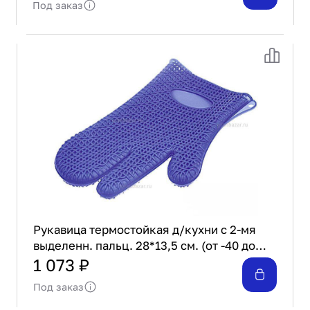
Под заказ
Рукавица термостойкая д/кухни с 2-мя
выделенн. пальц. 28*13,5 см. (от -40 до
+240°С) силикон /1/10/ Marmiton 16067
1 073 ₽
Под заказ