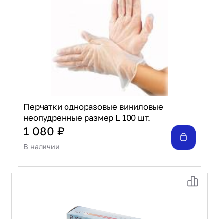
Проектирование
Сервис и монтаж
ПОКУПАТЕЛЯМ
Доставка и оплата
Гарантия и возврат
Лизинг
Акции
О GRANBAZAR
Перчатки одноразовые виниловые
О нас
неопудренные размер L 100 шт.
Бренды
1 080 ₽
Контакты
В наличии