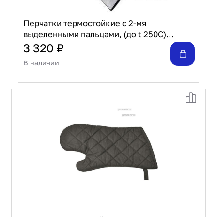
Перчатки термостойкие с 2-мя
выделенными пальцами, (до t 250С)
Martellato GL3
3 320 ₽
В наличии