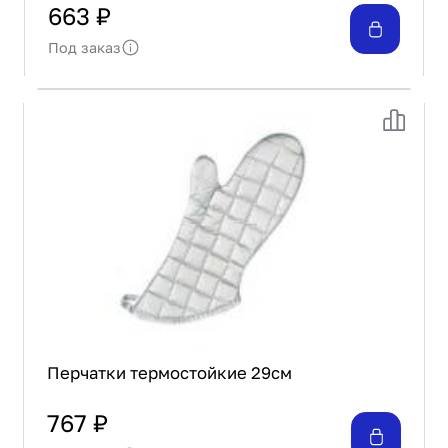
/1/ FIH 343
663 ₽
Под заказ
Перчатки термостойкие 29см
767 ₽