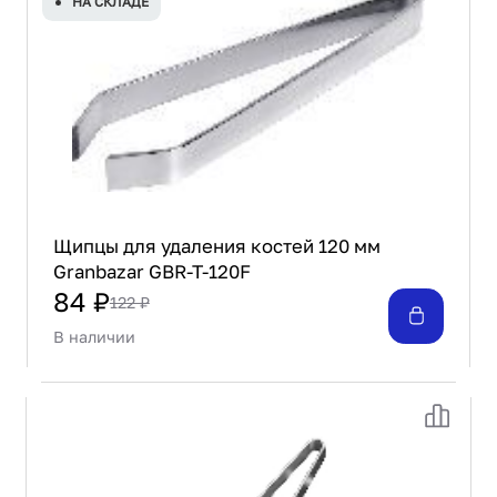
НА СКЛАДЕ
Проектирование
Сервис и монтаж
ПОКУПАТЕЛЯМ
Доставка и оплата
Гарантия и возврат
Лизинг
Акции
О GRANBAZAR
Щипцы для удаления костей 120 мм
О нас
Granbazar GBR-T-120F
Бренды
84 ₽
122 ₽
Контакты
В наличии