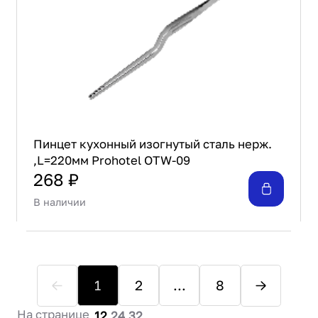
Пинцет кухонный изогнутый сталь нерж.
,L=220мм Prohotel OTW-09
268 ₽
В наличии
1
2
...
8
На странице
12
24
32