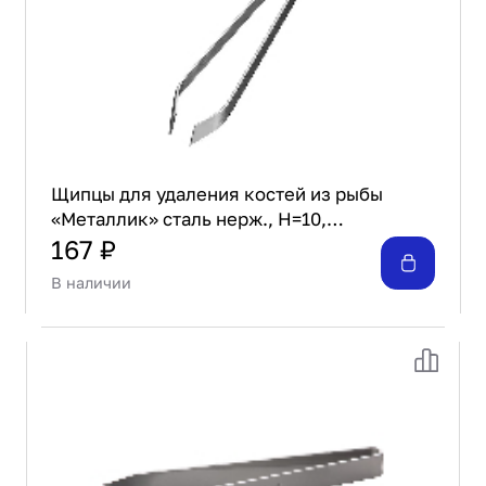
Щипцы для удаления костей из рыбы
«Металлик» сталь нерж., H=10,
L=120,B=20мм металлич. Доляна 6968609
167 ₽
В наличии