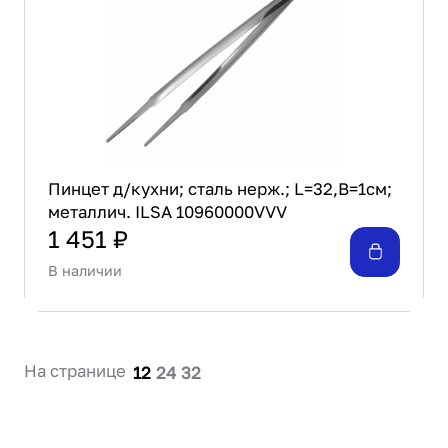
Проектирование
Сервис и монтаж
ПОКУПАТЕЛЯМ
Доставка и оплата
Гарантия и возврат
Лизинг
Акции
Пинцет д/кухни; сталь нерж.; L=32,B=1см;
металлич. ILSA 10960000VVV
О GRANBAZAR
О нас
1 451 ₽
Бренды
В наличии
Контакты
На странице
12
24
32