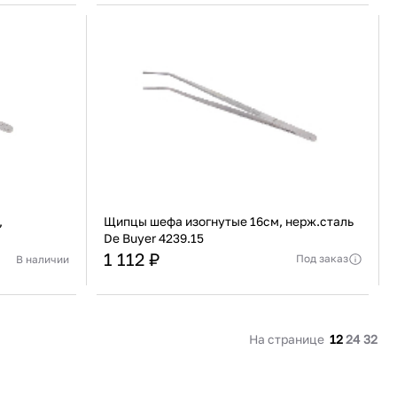
91 480 ₽
В наличии
136 538 ₽
В наличии
Россия
Страна
Россия
олипропилен
Количество дверей
1
В корзину
Купить сейчас
,
Щипцы шефа изогнутые 16см, нерж.сталь
De Buyer 4239.15
1 112 ₽
Под заказ
В наличии
Франция
Страна
Франция
Актуальную стоимость уточнять у менеджера
веющая сталь
Материал
Нержавеющая сталь
На странице
12
24
32
В корзину
Купить сейчас