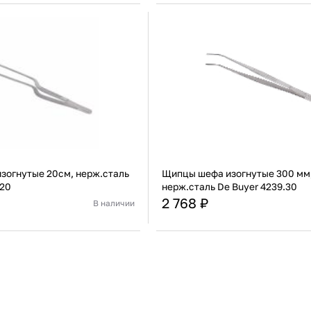
/b
422100101
708 ₽
В наличии
1 041 ₽
азывать
Россия
Страна
лярные
Стекло
Материал
П
е
В корзину
В корзину
упить сейчас
Купить сейчас
вые
ие
зогнутые 20см, нерж.сталь
Щипцы шефа изогнутые 300 мм
.20
нерж.сталь De Buyer 4239.30
2 768 ₽
В наличии
Франция
Страна
Нержавеющая сталь
Материал
Нержа
В корзину
В корзину
Купить сейчас
Купить сейчас