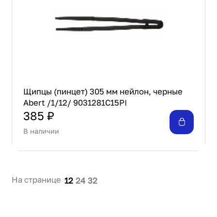
Проектирование
Сервис и монтаж
ПОКУПАТЕЛЯМ
Доставка и оплата
Гарантия и возврат
Лизинг
Акции
Щипцы (пинцет) 305 мм нейлон, черные
Abert /1/12/ 9031281C15PI
О GRANBAZAR
О нас
385 ₽
Бренды
В наличии
Контакты
На странице
12
24
32