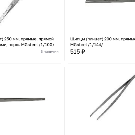
) 250 мм. прямые, прямой
Щипцы (пинцет) 290 мм. прямые
ами, нерж. MGsteel /1/100/
MGsteel /1/144/
515 ₽
В наличии
Китай
Страна
Нержавеющая сталь
Материал
Нержа
В корзину
В корзину
Купить сейчас
Купить сейчас