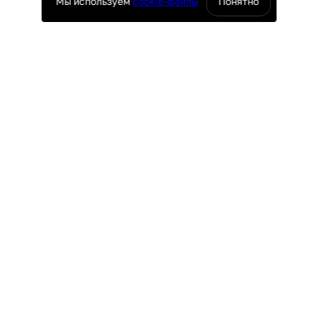
Мы используем
cookie-файлы
Понятно
оснащение ресторанов
юч
ПОКУПАТЕЛЯМ
поставки
Доставка и оплата
ие
Гарантия и возврат
таж
Лизинг
Акции
УРГ
ПО ВСЕЙ РОССИИ
4-69
8 (800) 500-29-63
r.ru
hello@granbazar.ru
пект, 11С, п. №2, оф. 202
Москва, Огородный проезд, 16/1