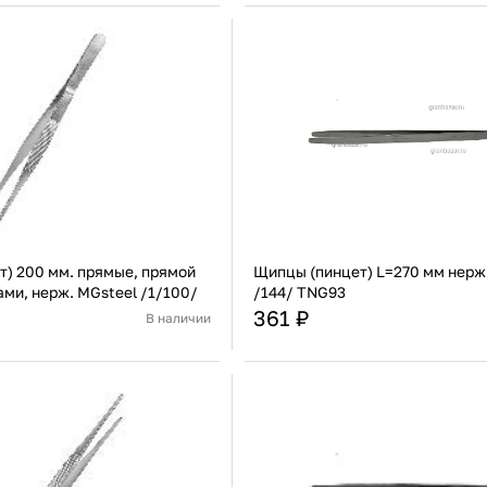
/b
422100101
708 ₽
В наличии
1 041 ₽
азывать
Россия
Страна
лярные
Стекло
Материал
П
е
В корзину
В корзину
упить сейчас
Купить сейчас
вые
ие
) 200 мм. прямые, прямой
Щипцы (пинцет) L=270 мм нерж
ами, нерж. MGsteel /1/100/
/144/ TNG93
361 ₽
В наличии
Китай
Страна
Нержавеющая сталь
Материал
Нержа
В корзину
В корзину
Купить сейчас
Купить сейчас