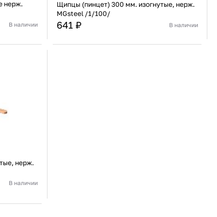
е нерж.
Щипцы (пинцет) 300 мм. изогнутые, нерж.
MGsteel /1/100/
641 ₽
В наличии
В наличии
Китай
Страна
Китай
веющая сталь
Материал
Нержавеющая сталь
В корзину
Купить сейчас
тые, нерж.
В наличии
Китай
веющая сталь