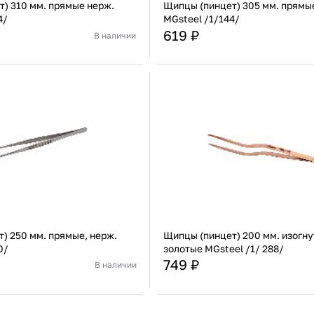
) 310 мм. прямые нерж.
Щипцы (пинцет) 305 мм. прямы
4/
MGsteel /1/144/
619 ₽
В наличии
Индия
Страна
Нержавеющая сталь
Материал
Нержа
В корзину
В корзину
Купить сейчас
Купить сейчас
) 250 мм. прямые, нерж.
Щипцы (пинцет) 200 мм. изогну
0/
золотые MGsteel /1/ 288/
749 ₽
В наличии
Китай
Страна
Нержавеющая сталь
Материал
Нержа