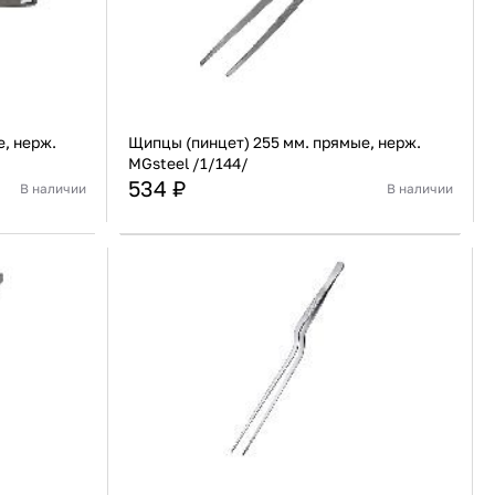
, нерж.
Щипцы (пинцет) 255 мм. прямые, нерж.
MGsteel /1/144/
534 ₽
В наличии
В наличии
Китай
Страна
Китай
веющая сталь
Материал
Нержавеющая сталь
В корзину
Купить сейчас