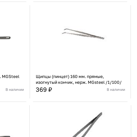
91 480 ₽
В наличии
136 538 ₽
В наличии
Россия
Страна
Россия
олипропилен
Количество дверей
1
В корзину
Купить сейчас
. MGSteel
Щипцы (пинцет) 160 мм. прямые,
изогнутый кончик, нерж. MGsteel /1/100/
369 ₽
В наличии
В наличии
Индия
Страна
Китай
веющая сталь
Материал
Нержавеющая сталь
В корзину
Купить сейчас