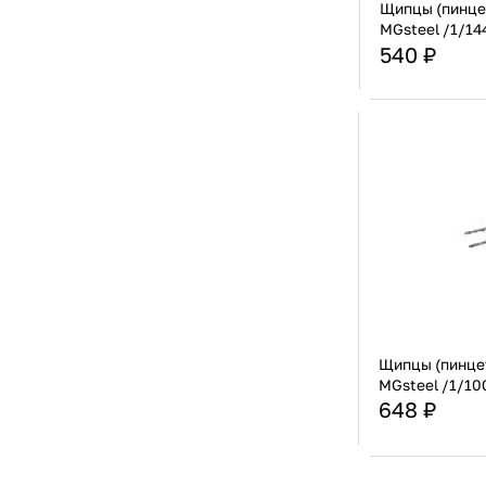
Щипцы (пинцет
MGsteel /1/14
540 ₽
Страна
Материал
Щипцы (пинцет
MGsteel /1/10
648 ₽
Страна
Материал