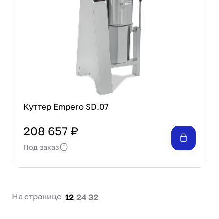
Проектирование
Сервис и монтаж
ПОКУПАТЕЛЯМ
Доставка и оплата
Гарантия и возврат
Лизинг
Акции
О GRANBAZAR
Куттер Empero SD.07
О нас
Бренды
208 657 ₽
Контакты
Под заказ
На странице
12
24
32