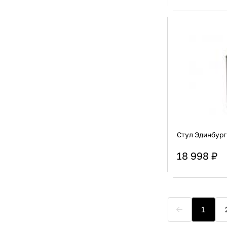
Вес изделия
Актуальную стоимост
Габариты упако
Стул Эдинбург
18 998 ₽
Вес изделия
Актуальную стоимост
Габариты упако
1