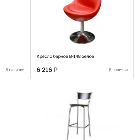
91 480 ₽
В наличии
136 538 ₽
В наличии
Россия
Страна
Россия
олипропилен
Количество дверей
1
В корзину
Купить сейчас
Кресло барное B-148 белое
6 216 ₽
В наличии
В наличии
495 мм
Ширина
520 мм
380 мм
Глубина
520 мм
В корзину
Купить сейчас