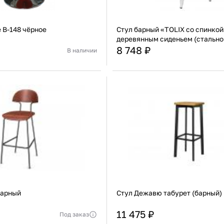
 B-148 чёрное
Стул барный «TOLIX со спинкой
деревянным сиденьем (стально
8 748 ₽
В наличии
520 мм
Материал сиденья
520 мм
Материал каркаса
В корзину
В корзину
Купить сейчас
Купить сейчас
барный
Стул Дежавю табурет (барный)
11 475 ₽
Под заказ