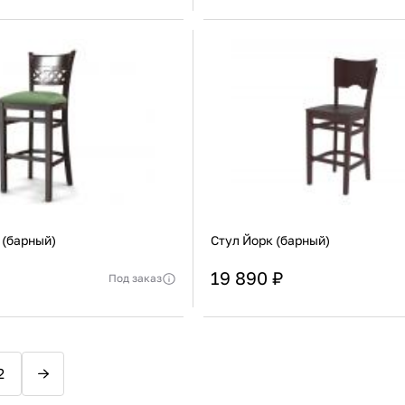
6 кг
Материал
ь уточнять у менеджера
Актуальную стоимость уточнять у мен
вки
1100 х 540 х 450 мм
Страна производства
В корзину
В корзину
Купить сейчас
Купить сейчас
 (барный)
Стул Йорк (барный)
19 890 ₽
Под заказ
8,5 кг
Габариты упаковки
110
ь уточнять у менеджера
Актуальную стоимость уточнять у мен
вки
1100 х 540 х 450 мм
Материал
В корзину
В корзину
2
Купить сейчас
Купить сейчас