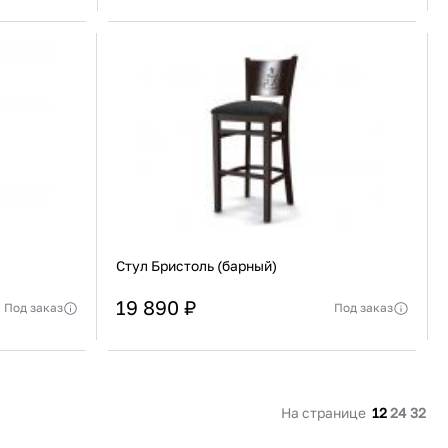
Сталь / Дуб
Материал каркаса
массив бука
еджера
Актуальную стоимость уточнять у менеджера
Россия
Материал сиденья
ABS-пластик
В корзину
Купить сейчас
Стул Бристоль (барный)
19 890 ₽
Под заказ
Под заказ
0х540х450 мм
Вес изделия
8,5 кг
еджера
Актуальную стоимость уточнять у менеджера
Массив Бука
Габариты упаковки
1100 х 640 х 450 мм
В корзину
На странице
12
24
32
Купить сейчас