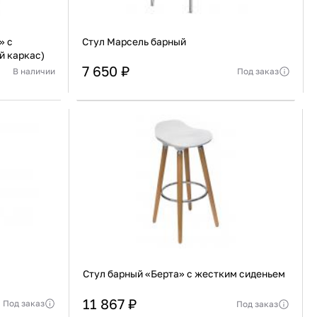
» с
Стул Марсель барный
й каркас)
7 650 ₽
Под заказ
В наличии
дерево вяз
Вес изделия
5,5 кг
Актуальную стоимость уточнять у менеджера
сталь
Габариты упаковки
1100 х 540 х 450 мм
В корзину
Купить сейчас
Стул барный «Берта» с жестким сиденьем
11 867 ₽
Под заказ
Под заказ