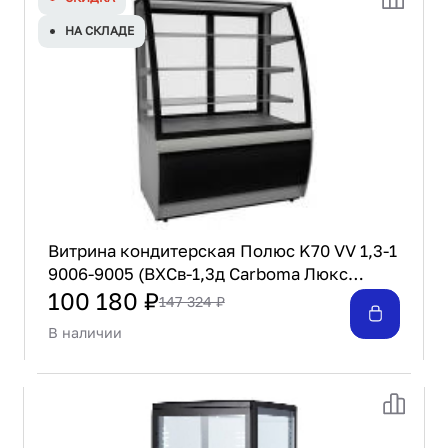
Проектирование
НА СКЛАДЕ
Сервис и монтаж
ПОКУПАТЕЛЯМ
Доставка и оплата
Гарантия и возврат
Лизинг
Акции
О GRANBAZAR
О нас
Витрина кондитерская Полюс K70 VV 1,3-1
Бренды
9006-9005 (ВХСв-1,3д Carboma Люкс
Контакты
Техно)
100 180 ₽
147 324 ₽
В наличии