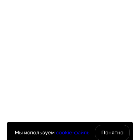
Длина сетевого кабеля: 1.2 м
Автоматическое выключение: Настройка в
интервале от 5 минут до 10 часов
Мы используем
cookie-файлы
Понятно