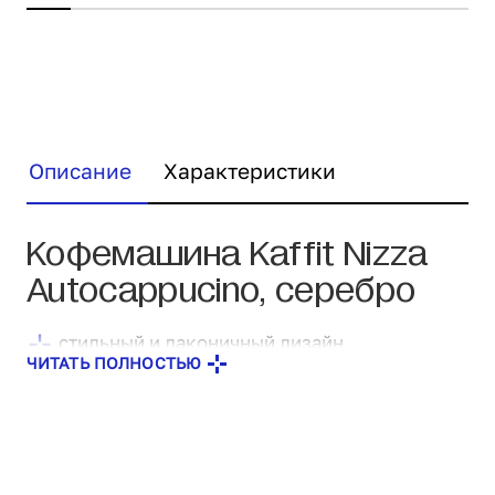
Описание
Характеристики
Кофемашина Kaffit Nizza
Autocappucino, серебро
стильный и лаконичный дизайн
ЧИТАТЬ ПОЛНОСТЬЮ
высочайшее качество материалов и сборки
автоматический капучинатор с
возможностью переключения на режимы
взбивания и подогрева молока