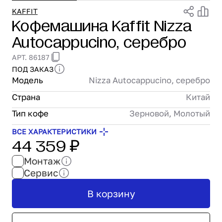
Проектирование
KAFFIT
Кофемашина Kaffit Nizza
Сервис и монтаж
Autocappucino, серебро
ПОКУПАТЕЛЯМ
Доставка и оплата
АРТ. 86187
Гарантия и возврат
ПОД ЗАКАЗ
Лизинг
Модель
Nizza Autocappucino, серебро
Акции
Страна
Китай
О GRANBAZAR
О нас
Тип кофе
Зерновой, Молотый
Бренды
ВСЕ ХАРАКТЕРИСТИКИ
44 359 ₽
Контакты
Монтаж
Сервис
В корзину