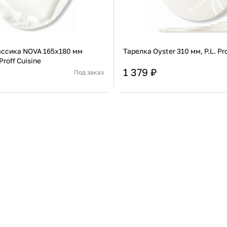
ассика NOVA 165х180 мм
Тарелка Oyster 310 мм, P.L. Pro
Proff Cuisine
1 379 ₽
Под заказ
Китай
Страна
Фарфор
Материал
В корзину
В корзину
Купить сейчас
Купить сейчас