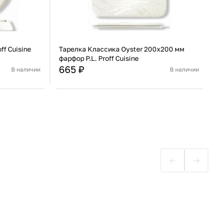
ff Cuisine
Тарелка Классика Oyster 200х200 мм
фарфор P.L. Proff Cuisine
665 ₽
В наличии
В наличии
Китай
Страна
Китай
Фарфор
Материал
Фарфор
В корзину
Купить сейчас