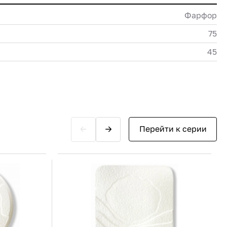
Фарфор
75
45
Перейти к серии