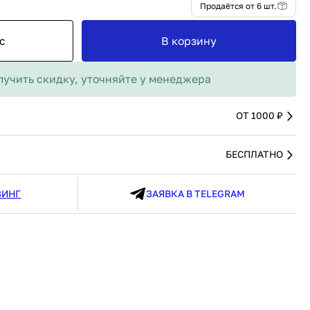
MAX
от 6 шт.
91 480 ₽
В наличии
136 538 ₽
В наличии
с
В корзину
Россия
Страна
Россия
олипропилен
Количество дверей
1
лучить скидку, уточняйте у менеджера
В корзину
Купить сейчас
ОТ 1000 ₽
БЕСПЛАТНО
ЗИНГ
ЗАЯВКА В TELEGRAM