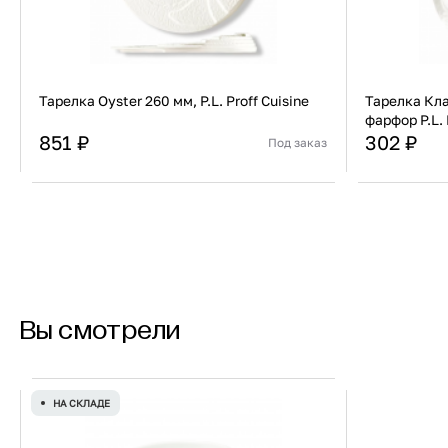
Тарелка Oyster 260 мм, P.L. Proff Cuisine
Тарелка Кл
фарфор P.L. 
851 ₽
302 ₽
Под заказ
Страна
Китай
Страна
Материал
Фарфор
Материал
В корзину
Купить сейчас
Вы смотрели
НА СКЛАДЕ