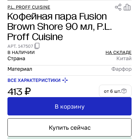
Проектирование
P.L. PROFF CUISINE
Кофейная пара Fusion
Сервис и монтаж
Brown Shore 90 мл, P.L.
ПОКУПАТЕЛЯМ
Доставка и оплата
Proff Cuisine
Гарантия и возврат
АРТ. 147507
Лизинг
В НАЛИЧИИ
НА СКЛАДЕ
Акции
Страна
Китай
О GRANBAZAR
Материал
Фарфор
О нас
Бренды
ВСЕ ХАРАКТЕРИСТИКИ
413 ₽
Контакты
от 6 шт.
В корзину
Купить сейчас