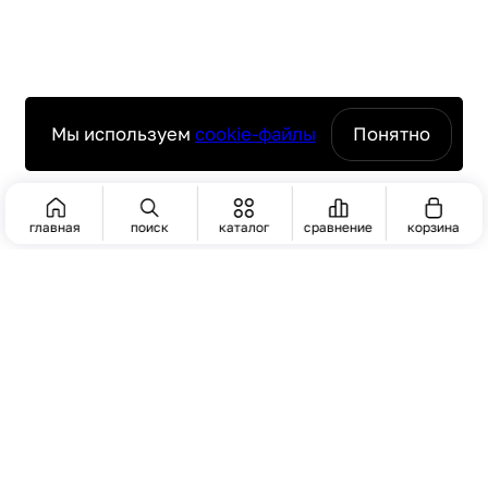
Мы используем
cookie-файлы
Понятно
главная
поиск
каталог
сравнение
корзина
ПОИСК
ЧАСТО ИЩУТ
Пароконвектомат
На складе
комплексное оснащение ресторанов
Тарелка для пиццы
и кафе под ключ
Скопировать ссылку
Вилка столовая
пишите нам в мессенджере
5 шт.
Москва, ул. Годовикова д.9 стр 31