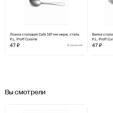
Ложка столовая Cafe 187 мм нерж. сталь
Вилка столо
P.L. Proff Cuisine
P.L. Proff Cu
47 ₽
47 ₽
В наличии
Страна
Китай
Страна
Материал
Нержавеющая сталь
Материал
В корзину
Купить сейчас
Вы смотрели