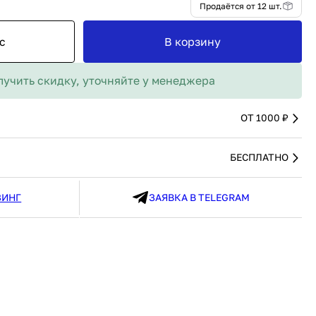
MAX
от 12 шт.
91 480 ₽
В наличии
136 538 ₽
В наличии
с
В корзину
Россия
Страна
Россия
олипропилен
Количество дверей
1
лучить скидку, уточняйте у менеджера
В корзину
Купить сейчас
ОТ 1000 ₽
БЕСПЛАТНО
ЗИНГ
ЗАЯВКА В TELEGRAM