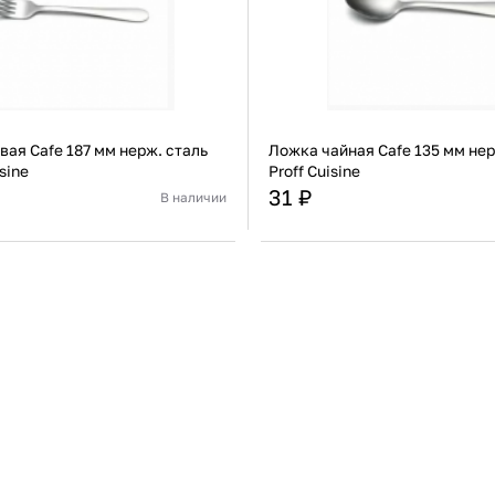
вая Cafe 187 мм нерж. сталь
Ложка чайная Cafe 135 мм нерж
isine
Proff Cuisine
31 ₽
В наличии
Китай
Страна
Нержавеющая сталь
Материал
Нержа
В корзину
В корзину
Купить сейчас
Купить сейчас