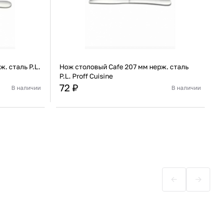
. сталь P.L.
Нож столовый Cafe 207 мм нерж. сталь
P.L. Proff Cuisine
72 ₽
В наличии
В наличии
Китай
Страна
Китай
веющая сталь
Цвет
Серебряный
В корзину
Купить сейчас