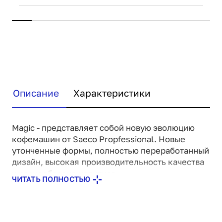
Описание
Характеристики
Magic - представляет собой новую эволюцию
кофемашин от Saeco Propfessional. Новые
утонченные формы, полностью переработанный
дизайн, высокая производительность качества
и разнообразия напитков.
ЧИТАТЬ ПОЛНОСТЬЮ
Благодаря большому графическому дисплею с
интуитивно понятными иконками - выбирать
напиток стало просто, как никогда, - одним
касанием!