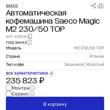
Проектирование
SAECO
Автоматическая
Сервис и монтаж
кофемашина Saeco Magic
ПОКУПАТЕЛЯМ
Доставка и оплата
M2 230/50 TOP
Гарантия и возврат
АРТ. 436930
Лизинг
ПОД ЗАКАЗ
Акции
Модель
M2 230/50 TOP
О GRANBAZAR
О нас
Страна
Италия
Бренды
Тип кофе
Зерновой, Молотый
Контакты
ВСЕ ХАРАКТЕРИСТИКИ
235 823 ₽
Монтаж
Сервис
В корзину