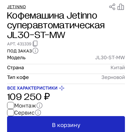
Проектирование
JETINNO
Кофемашина Jetinno
Сервис и монтаж
суперавтоматическая
ПОКУПАТЕЛЯМ
Доставка и оплата
JL30-ST-MW
Гарантия и возврат
АРТ. 431339
Лизинг
ПОД ЗАКАЗ
Акции
Модель
JL30-ST-MW
О GRANBAZAR
О нас
Страна
Китай
Бренды
Тип кофе
Зерновой
Контакты
ВСЕ ХАРАКТЕРИСТИКИ
109 250 ₽
Монтаж
Сервис
В корзину