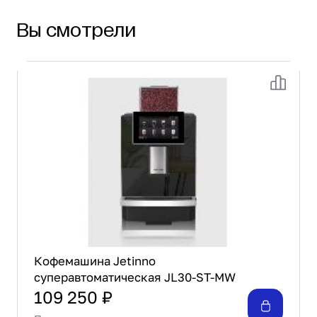
Дополнительные характеристики:
Вы смотрели
Производительность: 100 чашек/сутки
Объем заварочной камеры эспрессо модуля:
14 г
Мощность:
Термоблок: 1,5 кВт
Бойлер пара: 1,3 кВт
Кофемашина Jetinno
суперавтоматическая JL30-ST-MW
109 250 ₽