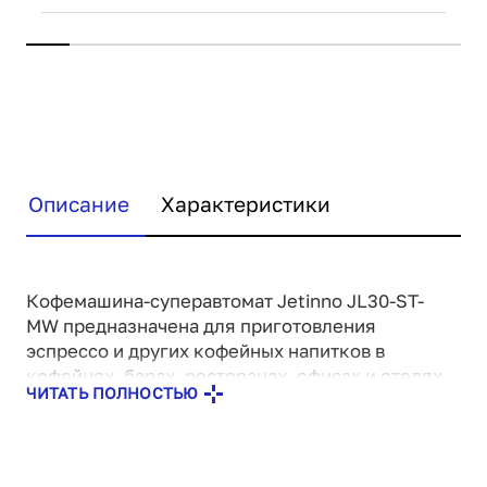
Описание
Характеристики
Кофемашина-суперавтомат Jetinno JL30-ST-
MW предназначена для приготовления
эспрессо и других кофейных напитков в
кофейнях, барах, ресторанах, офисах и отелях.
ЧИТАТЬ ПОЛНОСТЬЮ
Модель оснащена встроенной кофемолкой
SGH64, капучинатором Venturi для жидкого
молока, каплесборником и сенсорным экраном
с диагональю 7".