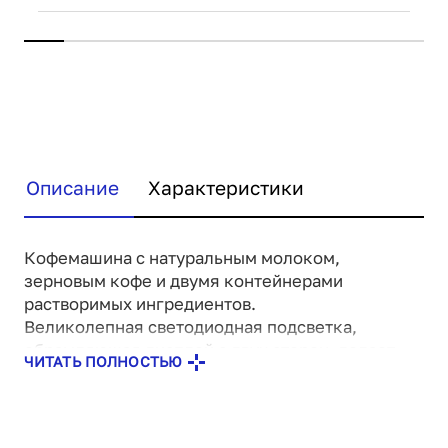
Описание
Характеристики
Кофемашина с натуральным молоком,
зерновым кофе и двумя контейнерами
растворимых ингредиентов.
Великолепная светодиодная подсветка,
обрамляющая дисплей с двух сторон, делает
ЧИТАТЬ ПОЛНОСТЬЮ
дизайн JL32 стильным и удобным для
пользователей.
Великолепный вкус напитков обеспечивается
инновыционной кофегруппой и кофемолкой