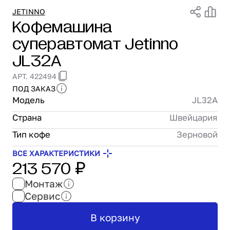
Проектирование
JETINNO
Кофемашина
Сервис и монтаж
суперавтомат Jetinno
ПОКУПАТЕЛЯМ
Доставка и оплата
JL32A
Гарантия и возврат
АРТ. 422494
Лизинг
ПОД ЗАКАЗ
Акции
Модель
JL32A
О GRANBAZAR
О нас
Страна
Швейцария
Бренды
Тип кофе
Зерновой
Контакты
ВСЕ ХАРАКТЕРИСТИКИ
213 570 ₽
Монтаж
Сервис
В корзину