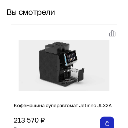
Jetinno, а также современной молочной
Вы смотрели
системой
Кофемашина суперавтомат Jetinno JL32A
213 570 ₽