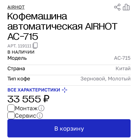
Проектирование
AIRHOT
Кофемашина
Сервис и монтаж
автоматическая AIRHOT
ПОКУПАТЕЛЯМ
Доставка и оплата
AC-715
Гарантия и возврат
АРТ. 119111
Лизинг
В НАЛИЧИИ
Акции
Модель
AC-715
О GRANBAZAR
Страна
Китай
О нас
Бренды
Тип кофе
Зерновой, Молотый
Контакты
ВСЕ ХАРАКТЕРИСТИКИ
33 555 ₽
Монтаж
Сервис
В корзину