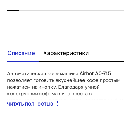
Описание
Характеристики
Автоматическая кофемашина
Airhot AC-715
позволяет готовить вкуснейшее кофе простым
нажатием на кнопку. Благодаря умной
конструкций кофемашина проста в
использовании и легка в уходе. Качественный и
ЧИТАТЬ ПОЛНОСТЬЮ
мощный насос с давлением в 19 бар
обеспечивает максимальное извлечение
аромата и вкуса кофе, а также насыщенную
пенку, которую оценит каждый любитель кофе.