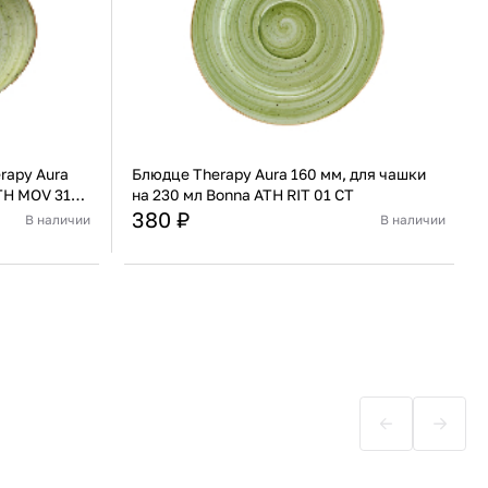
rapy Aura
Блюдце Therapy Aura 160 мм, для чашки
TH MOV 31
на 230 мл Bonna ATH RIT 01 CT
380 ₽
В наличии
В наличии
Турция
Страна
Турция
Фарфор
Материал
Фарфор
В корзину
Купить сейчас