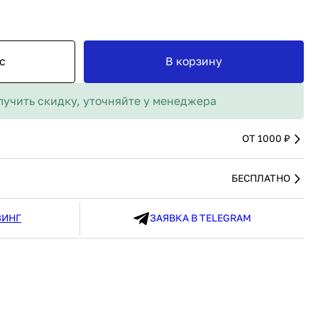
MAX
91 480 ₽
В наличии
136 538 ₽
В наличии
Россия
Страна
Россия
олипропилен
Количество дверей
1
с
В корзину
В корзину
лучить скидку, уточняйте у менеджера
Купить сейчас
ОТ 1000 ₽
БЕСПЛАТНО
ЗИНГ
ЗАЯВКА В TELEGRAM