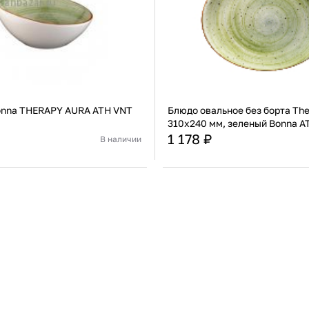
onna THERAPY AURA ATH VNT
Блюдо овальное без борта The
310x240 мм, зеленый Bonna A
OV
1 178 ₽
В наличии
Турция
Страна
Фарфор
Материал
В корзину
В корзину
Купить сейчас
Купить сейчас