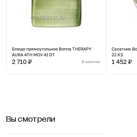
Блюдо прямоугольное Bonna THERAPY
Салатник B
AURA ATH MOV 41 DT
22 KS
2 710 ₽
1 452 ₽
В наличии
Страна
Турция
Страна
Материал
Фарфор
Материал
В корзину
Купить сейчас
Вы смотрели