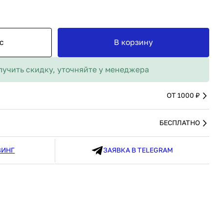
MAX
91 480 ₽
В наличии
136 538 ₽
В наличии
Россия
Страна
Россия
олипропилен
Количество дверей
1
с
В корзину
В корзину
лучить скидку, уточняйте у менеджера
Купить сейчас
ОТ 1000 ₽
БЕСПЛАТНО
ЗИНГ
ЗАЯВКА В TELEGRAM