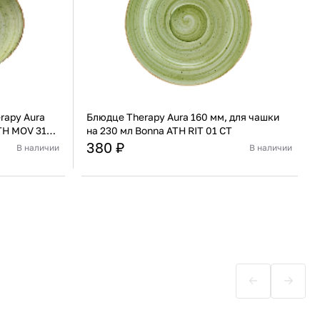
rapy Aura
Блюдце Therapy Aura 160 мм, для чашки
TH MOV 31
на 230 мл Bonna ATH RIT 01 CT
380 ₽
В наличии
В наличии
Турция
Страна
Турция
Фарфор
Материал
Фарфор
В корзину
Купить сейчас