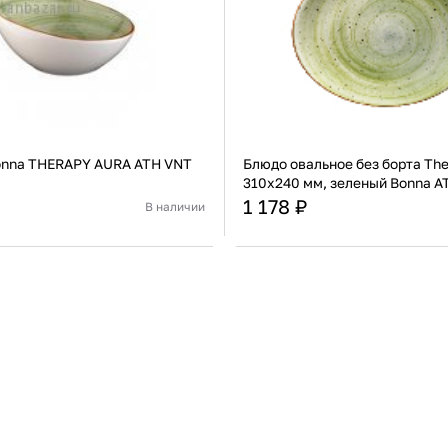
onna THERAPY AURA ATH VNT
Блюдо овальное без борта The
310x240 мм, зеленый Bonna A
OV
1 178 ₽
В наличии
Турция
Страна
Фарфор
Материал
В корзину
В корзину
Купить сейчас
Купить сейчас