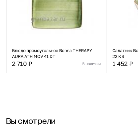
Блюдо прямоугольное Bonna THERAPY
Салатник B
AURA ATH MOV 41 DT
22 KS
2 710 ₽
1 452 ₽
В наличии
Страна
Турция
Страна
Материал
Фарфор
Материал
В корзину
Купить сейчас
Вы смотрели