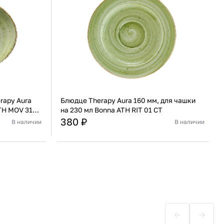
rapy Aura
Блюдце Therapy Aura 160 мм, для чашки
TH MOV 31
на 230 мл Bonna ATH RIT 01 CT
380 ₽
В наличии
В наличии
Турция
Страна
Турция
Фарфор
Материал
Фарфор
В корзину
Купить сейчас