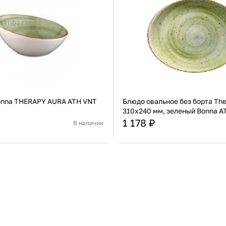
onna THERAPY AURA ATH VNT
Блюдо овальное без борта The
310x240 мм, зеленый Bonna A
OV
1 178 ₽
В наличии
Турция
Страна
Фарфор
Материал
В корзину
В корзину
Купить сейчас
Купить сейчас