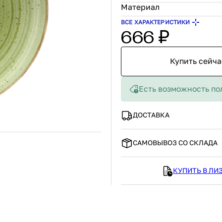
Материал
/b
422100101
708 ₽
В наличии
1 041 ₽
ВСЕ ХАРАКТЕРИСТИКИ
666 ₽
Россия
Страна
Стекло
Материал
П
В корзину
В корзину
Купить сейча
упить сейчас
Купить сейчас
Есть возможность по
ДОСТАВКА
САМОВЫВОЗ СО СКЛАДА
КУПИТЬ В ЛИ