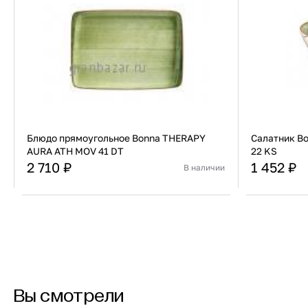
Блюдо прямоугольное Bonna THERAPY
Салатник B
AURA ATH MOV 41 DT
22 KS
2 710 ₽
1 452 ₽
В наличии
Страна
Турция
Страна
Материал
Фарфор
Материал
В корзину
Купить сейчас
Вы смотрели