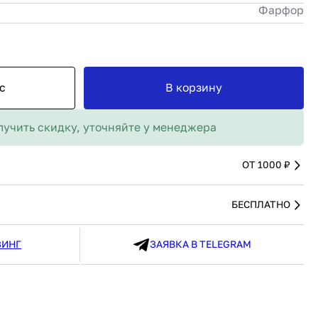
MAX
Фарфор
91 480 ₽
В наличии
136 538 ₽
В наличии
Россия
Страна
Россия
олипропилен
Количество дверей
1
В корзину
с
В корзину
Купить сейчас
лучить скидку, уточняйте у менеджера
ОТ 1000 ₽
БЕСПЛАТНО
ЗИНГ
ЗАЯВКА В TELEGRAM