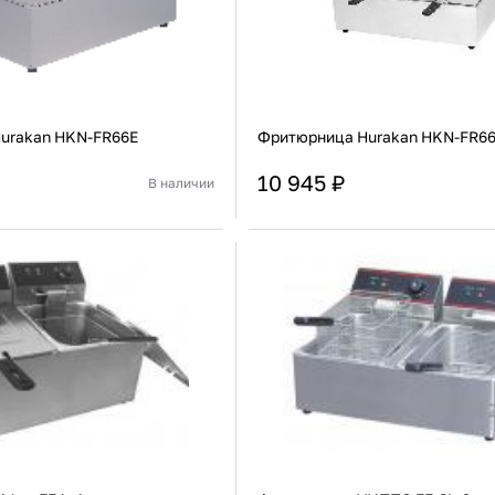
urakan HKN-FR66E
Фритюрница Hurakan HKN-FR6
10 945 ₽
В наличии
Китай
Страна
Настольная
Установка
В корзину
В корзину
Купить сейчас
Купить сейчас