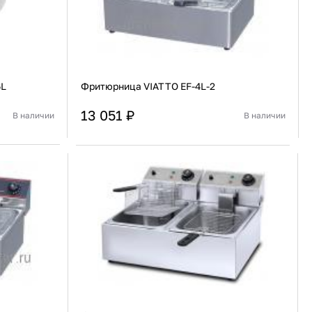
6L
Фритюрница VIATTO EF-4L-2
13 051 ₽
В наличии
В наличии
Китай
Страна
Китай
Настольная
Установка
Настольная
В корзину
Купить сейчас