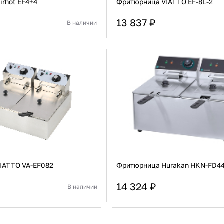
irhot EF4+4
Фритюрница VIATTO EF-8L-2
13 837 ₽
В наличии
Китай
Страна
Настольная
Установка
В корзину
В корзину
Купить сейчас
Купить сейчас
IATTO VA-EF082
Фритюрница Hurakan HKN-FD4
14 324 ₽
В наличии
Китай
Страна
Настольная
Установка