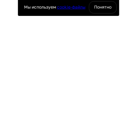
Мы используем
cookie-файлы
Понятно
оснащение ресторанов
юч
ПОКУПАТЕЛЯМ
поставки
Доставка и оплата
ие
Гарантия и возврат
таж
Лизинг
Акции
УРГ
ПО ВСЕЙ РОССИИ
4-69
8 (800) 500-29-63
r.ru
hello@granbazar.ru