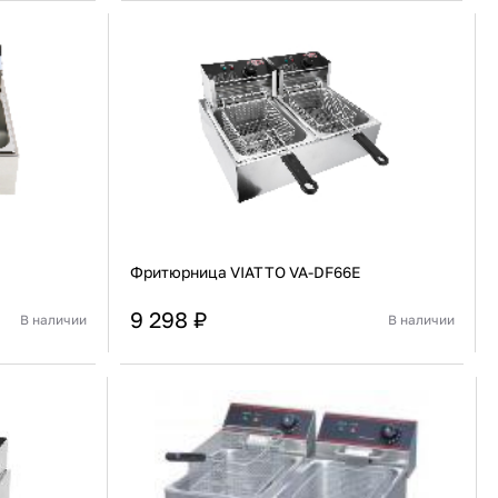
91 480 ₽
В наличии
136 538 ₽
В наличии
Россия
Страна
Россия
олипропилен
Количество дверей
1
В корзину
Купить сейчас
Фритюрница VIATTO VA-DF66E
9 298 ₽
В наличии
В наличии
Китай
Страна
Китай
Настольная
Установка
Настольная
В корзину
Купить сейчас