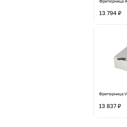
Фритюрница A
Печи микроволновые
[70]
Печи на твердом топливе (хосперы)
[61]
13 794 ₽
Печи низкотемпературные
[3]
Плиты
[604]
Подогреватели полотенец (ошиборницы)
[6]
Страна
Подогреватели/диспенсеры для посуды и
[9]
Установка
инвентаря
Подогревающие лампы
[90]
Подогревающие поверхности,полки
[378]
Рисоварки
[57]
Сковороды опрокидывающиеся
[46]
Станции кулинарные
[2]
Столы тепловые
[506]
Тепловые завесы
[1]
Термомиксеры
[5]
Термостаты (Sous Vide)
[33]
Тостеры
[34]
Фритюрница V
Фритюрницы
[234]
Чебуречницы
[20]
Шашлычницы
[22]
13 837 ₽
Шкафы расстоечные
[153]
Шкафы тепловые
[56]
Страна
Яйцеварка
[2]
Установка