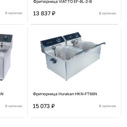
Фритюрница VIATTO EF-8L-2-B
13 837 ₽
В наличии
В наличии
Китай
Страна
Китай
Настольная
Установка
Настольная
В корзину
Купить сейчас
4N
Фритюрница Hurakan HKN-FT66N
15 073 ₽
В наличии
В наличии
Китай
Страна
Китай
Настольная
Установка
Настольная