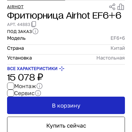
Проектирование
AIRHOT
Фритюрница Airhot EF6+6
Сервис и монтаж
ПОКУПАТЕЛЯМ
АРТ. 44883
Доставка и оплата
ПОД ЗАКАЗ
Гарантия и возврат
Модель
EF6+6
Лизинг
Страна
Китай
Акции
Установка
Настольная
О GRANBAZAR
О нас
ВСЕ ХАРАКТЕРИСТИКИ
15 078 ₽
Бренды
Контакты
Монтаж
Сервис
В корзину
Купить сейчас