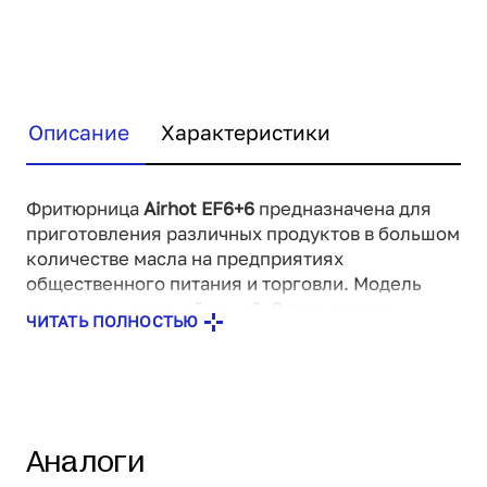
Описание
Характеристики
Фритюрница
Airhot EF6+6
предназначена для
приготовления различных продуктов в большом
количестве масла на предприятиях
общественного питания и торговли. Модель
оснащена холодной зоной, 2 термостатами,
ЧИТАТЬ ПОЛНОСТЬЮ
один из которых является аварийным и
отключает нагрев при температуре масла выше
250 ºС. Корпус выполнен из нержавеющей
стали, ручки - из термостойкого пластика.
Аналоги
В комплект поставки входят
корзина
и крышка.