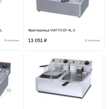
6L
Фритюрница VIATTO EF-4L-2
13 051 ₽
В наличии
В наличии
Китай
Страна
Китай
Настольная
Установка
Настольная
В корзину
Купить сейчас