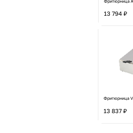
Фритюрница A
Печи микроволновые
[70]
Печи на твердом топливе (хосперы)
[61]
13 794 ₽
Печи низкотемпературные
[3]
Плиты
[604]
Подогреватели полотенец (ошиборницы)
[6]
Страна
Подогреватели/диспенсеры для посуды и
[9]
Установка
инвентаря
Подогревающие лампы
[90]
Подогревающие поверхности,полки
[378]
Рисоварки
[57]
Сковороды опрокидывающиеся
[46]
Станции кулинарные
[2]
Столы тепловые
[506]
Тепловые завесы
[1]
Термомиксеры
[5]
Термостаты (Sous Vide)
[33]
Тостеры
[34]
Фритюрница V
Фритюрницы
[234]
Чебуречницы
[20]
Шашлычницы
[22]
13 837 ₽
Шкафы расстоечные
[153]
Шкафы тепловые
[56]
Страна
Яйцеварка
[2]
Установка