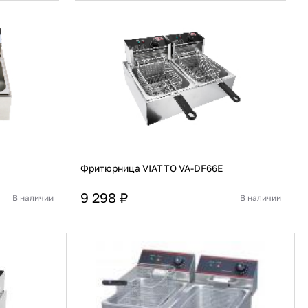
91 480 ₽
В наличии
136 538 ₽
В наличии
Россия
Страна
Россия
олипропилен
Количество дверей
1
В корзину
Купить сейчас
Фритюрница VIATTO VA-DF66E
9 298 ₽
В наличии
В наличии
Китай
Страна
Китай
Настольная
Установка
Настольная
В корзину
Купить сейчас