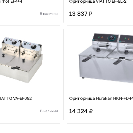
irhot EF4+4
Фритюрница VIATTO EF-8L-2
13 837 ₽
В наличии
Китай
Страна
Настольная
Установка
В корзину
В корзину
Купить сейчас
Купить сейчас
IATTO VA-EF082
Фритюрница Hurakan HKN-FD4
14 324 ₽
В наличии
Китай
Страна
Настольная
Установка