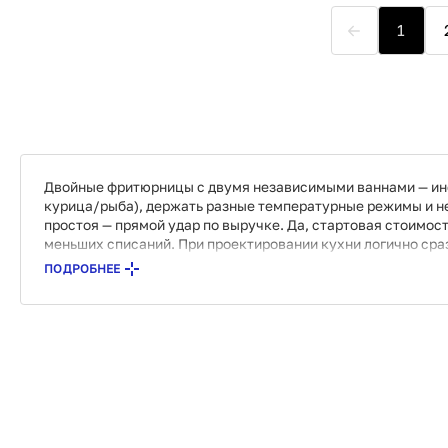
1
Двойные фритюрницы с двумя независимыми ваннами — инст
курица/рыба), держать разные температурные режимы и не 
простоя — прямой удар по выручке. Да, стартовая стоимост
меньших списаний. При проектировании кухни логично ср
работы персонала.
ПОДРОБНЕЕ