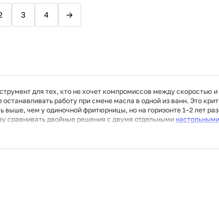
В корзину
В корзину
2
3
4
Купить сейчас
Купить сейчас
румент для тех, кто не хочет компромиссов между скоростью и
останавливать работу при смене масла в одной из ванн. Это крит
ь выше, чем у одиночной фритюрницы, но на горизонте 1–2 лет ра
азу сравнивать двойные решения с двумя отдельными
настольным