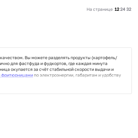
В корзину
На странице
12
24
32
Купить сейчас
 качеством. Вы можете разделять продукты (картофель/
ично для фастфуда и фудкортов, где каждая минута
зница окупается за счёт стабильной скорости выдачи и
и фритюрницами
по электроэнергии, габаритам и удобству