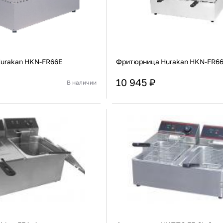
urakan HKN-FR66E
Фритюрница Hurakan HKN-FR6
10 945 ₽
В наличии
Китай
Страна
Настольная
Установка
В корзину
В корзину
Купить сейчас
Купить сейчас