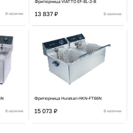
Фритюрница VIATTO EF-8L-2-B
13 837 ₽
В наличии
В наличии
Китай
Страна
Китай
Настольная
Установка
Настольная
В корзину
Купить сейчас
4N
Фритюрница Hurakan HKN-FT66N
15 073 ₽
В наличии
В наличии
Китай
Страна
Китай
Настольная
Установка
Настольная