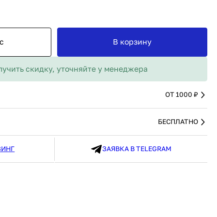
MAX
91 480 ₽
В наличии
136 538 ₽
В наличии
Россия
Страна
Россия
олипропилен
Количество дверей
1
с
В корзину
В корзину
лучить скидку, уточняйте у менеджера
Купить сейчас
ОТ 1000 ₽
БЕСПЛАТНО
ЗИНГ
ЗАЯВКА В TELEGRAM