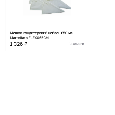
Мешок кондитерский нейлон 650 мм
Martellato FLEX065CM
1 326 ₽
В наличии
Страна
Италия
Материал
Нейлон
В корзину
Купить сейчас