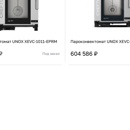
томат UNOX XEVC-1011-EPRM
Пароконвектомат UNOX XEVC
erature cooking)
₽
604 586 ₽
Под заказ
Италия
Страна
зования
Инжекторный
Тип парообразования
В корзину
В корзину
Купить сейчас
Купить сейчас
 фазами CF3 и обозначением
льные программы приготовления