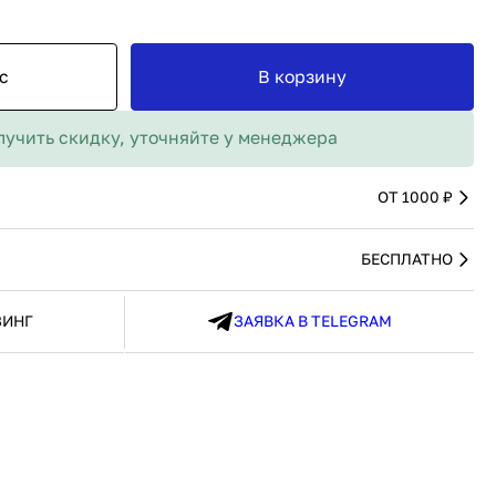
MAX
91 480 ₽
В наличии
136 538 ₽
В наличии
Россия
Страна
Россия
с
В корзину
олипропилен
Количество дверей
1
В корзину
лучить скидку, уточняйте у менеджера
Купить сейчас
ОТ 1000 ₽
БЕСПЛАТНО
ЗИНГ
ЗАЯВКА В TELEGRAM