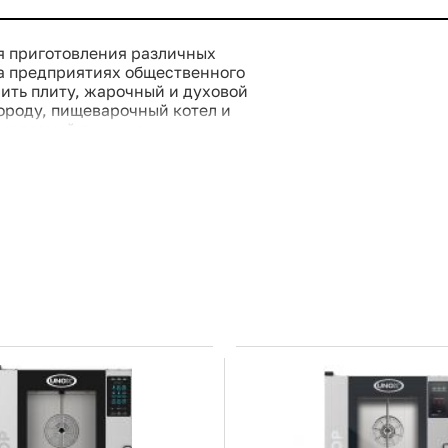
я приготовления различных
а предприятиях общественного
ить плиту, жарочный и духовой
роду, пищеварочный котел и
товляемой пищи не
очая камера - из полированной
ельные элементы - из сплава
0х400 мм.
 от 10 до 300 °C и контролем
зоном от 30 до 250 °C и
125 °C