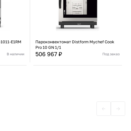
-1011-E1RM
Пароконвектомат Distform Mychef Cook
Pro 10 GN 1/1
506 967 ₽
В наличии
Под заказ
Италия
Страна
Испания
Инжекторный
Тип парообразования
Инжекторный
В корзину
Купить сейчас