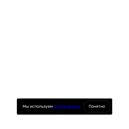
рота направления вентилятора
повещением
Мы используем
cookie-файлы
Понятно
​ (HACCP)
ий