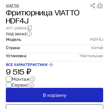
Проектирование
VIATTO
Фритюрница VIATTO
Сервис и монтаж
HDF4J
ПОКУПАТЕЛЯМ
Доставка и оплата
АРТ. 148806
Гарантия и возврат
ПОД ЗАКАЗ
Лизинг
Модель
HDF4J
Акции
Страна
Китай
О GRANBAZAR
О нас
Установка
Настольная
Бренды
ВСЕ ХАРАКТЕРИСТИКИ
9 515 ₽
Контакты
Монтаж
Сервис
В корзину