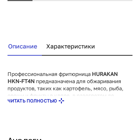
Описание
Характеристики
Профессиональная фритюрница
HURAKAN
HKN-FT4N
предназначена для обжаривания
продуктов, таких как картофель, мясо, рыба,
овощи и фрукты в кляре, в разогретом до
ЧИТАТЬ ПОЛНОСТЬЮ
определенной температуры растительном или
животном масле.
Комплектация:
Корзина из нержавеющей стали