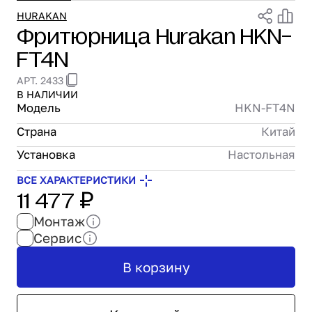
Проектирование
HURAKAN
Фритюрница Hurakan HKN-
Сервис и монтаж
FT4N
ПОКУПАТЕЛЯМ
Доставка и оплата
АРТ. 2433
Гарантия и возврат
В НАЛИЧИИ
Лизинг
Модель
HKN-FT4N
Акции
Страна
Китай
О GRANBAZAR
Установка
Настольная
О нас
Бренды
ВСЕ ХАРАКТЕРИСТИКИ
11 477 ₽
Контакты
Монтаж
Сервис
В корзину