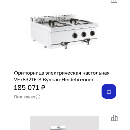
Проектирование
Сервис и монтаж
ПОКУПАТЕЛЯМ
Доставка и оплата
Гарантия и возврат
Лизинг
Акции
О GRANBAZAR
О нас
Фритюрница электрическая настольная
Бренды
VF78321E-S Вулкан-Heidebrenner
Контакты
185 071 ₽
Под заказ