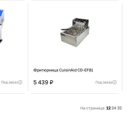
91 480 ₽
В наличии
136 538 ₽
В наличии
Россия
Страна
Россия
олипропилен
Количество дверей
1
В корзину
Купить сейчас
Фритюрница CuisinAid CD-EF81
5 439 ₽
Под заказ
Под заказ
Китай
Страна
Китай
еджера
Актуальную стоимость уточнять у менеджера
Настольная
Установка
Настольная
На странице
12
24
32
В корзину
Купить сейчас