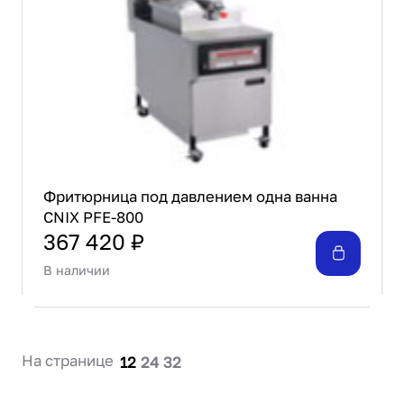
Проектирование
Сервис и монтаж
ПОКУПАТЕЛЯМ
Доставка и оплата
Гарантия и возврат
Лизинг
Акции
О GRANBAZAR
Фритюрница под давлением одна ванна
О нас
CNIX PFE-800
Бренды
367 420 ₽
Контакты
В наличии
На странице
12
24
32