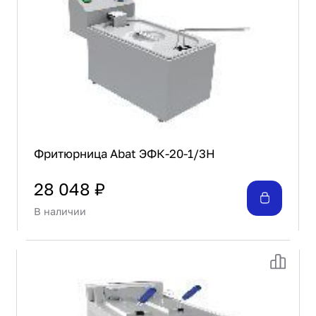
Проектирование
Сервис и монтаж
ПОКУПАТЕЛЯМ
Доставка и оплата
Гарантия и возврат
Лизинг
Акции
О GRANBAZAR
Фритюрница Abat ЭФК-20-1/3Н
О нас
Бренды
28 048 ₽
Контакты
В наличии