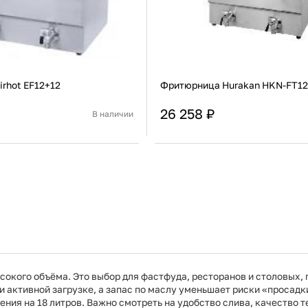
rhot EF12+12
Фритюрница Hurakan HKN-FT1
26 258 ₽
В наличии
Китай
Страна
Настольная
Установка
В корзину
В корзину
Купить сейчас
Купить сейчас
сокого объёма. Это выбор для фастфуда, ресторанов и столовых,
активной загрузке, а запас по маслу уменьшает риски «просадки
ния на 18 литров. Важно смотреть на удобство слива, качество 