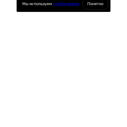
Мы используем
cookie-файлы
Понятно
оснащение ресторанов
юч
ПОКУПАТЕЛЯМ
поставки
Доставка и оплата
ие
Гарантия и возврат
таж
Лизинг
Акции
УРГ
ПО ВСЕЙ РОССИИ
4-69
8 (800) 500-29-63
r.ru
hello@granbazar.ru