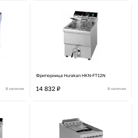
91 480 ₽
В наличии
136 538 ₽
В наличии
Россия
Страна
Россия
олипропилен
Количество дверей
1
В корзину
Купить сейчас
Фритюрница Hurakan HKN-FT12N
14 832 ₽
В наличии
В наличии
Китай
Страна
Китай
Настольная
Установка
Настольная
В корзину
Купить сейчас