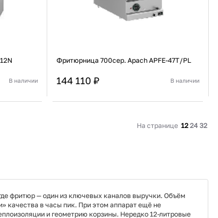
212N
Фритюрница 700сер. Apach APFE-47T/PL
144 110 ₽
В наличии
В наличии
Китай
Страна
Италия
Настольная
Установка
Настольная
На странице
12
24
32
В корзину
Купить сейчас
 где фритюр — один из ключевых каналов выручки. Объём
» качества в часы пик. При этом аппарат ещё не
теплоизоляции и геометрию корзины. Нередко 12-литровые