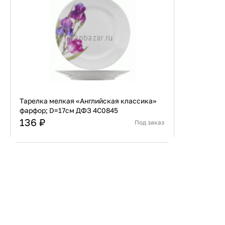
Тарелка мелкая «Английская классика»
фарфор; D=17см ДФЗ 4С0845
136 ₽
Под заказ
Страна
Беларусь
Материал
Фарфор
В корзину
Купить сейчас