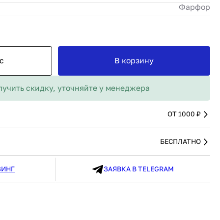
MAX
Фарфор
91 480 ₽
В наличии
136 538 ₽
В наличии
Россия
Страна
Россия
олипропилен
Количество дверей
1
В корзину
с
В корзину
Купить сейчас
лучить скидку, уточняйте у менеджера
ОТ 1000 ₽
БЕСПЛАТНО
ЗИНГ
ЗАЯВКА В TELEGRAM