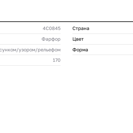
4С0845
Страна
Фарфор
Цвет
исунком/узором/рельефом
Форма
170