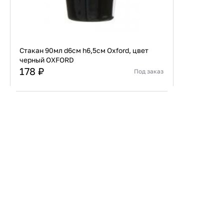
Стакан 90мл d6см h6,5см Oxford, цвет
черный OXFORD
178 ₽
Под заказ
Страна
Бразилия
Материал
Керамика
В корзину
Купить сейчас