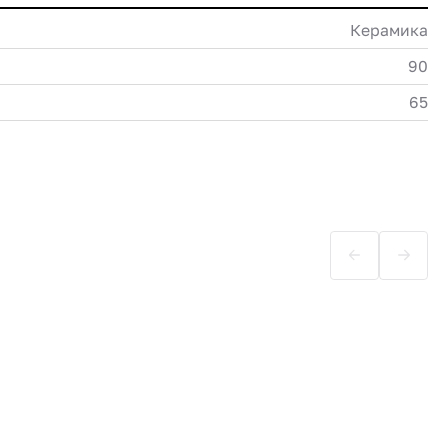
Керамика
90
65