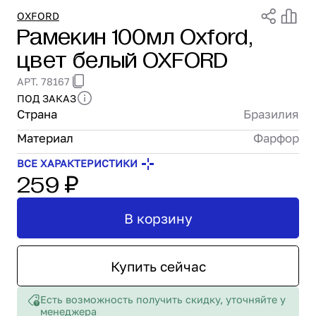
Проектирование
OXFORD
Рамекин 100мл Oxford,
Сервис и монтаж
цвет белый OXFORD
ПОКУПАТЕЛЯМ
Доставка и оплата
АРТ. 78167
Гарантия и возврат
ПОД ЗАКАЗ
Лизинг
Страна
Бразилия
Акции
Материал
Фарфор
О GRANBAZAR
О нас
ВСЕ ХАРАКТЕРИСТИКИ
259 ₽
Бренды
Контакты
В корзину
Купить сейчас
Есть возможность получить скидку, уточняйте у
менеджера